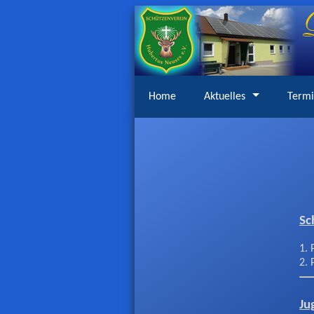
Home
Aktuelles
Term
Sc
1. 
2. 
Ju