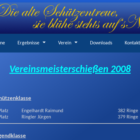
ine
Ergebnisse
Verein
Downloads
Kontakt
Vereinsmeisterschießen 2008
hützenklasse
Platz
Engelhardt Raimund
382 Ringe
Platz
Ringler Jürgen
379 Ringe
gendklasse