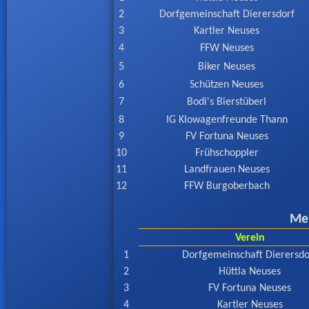
2
Dorfgemeinschaft Dierersdorf
3
Kartler Neuses
4
FFW Neuses
5
Biker Neuses
6
Schützen Neuses
7
Bodi's Bierstüberl
8
IG Klowagenfreunde Thann
9
FV Fortuna Neuses
10
Frühschoppler
11
Landfrauen Neuses
12
FFW Burgoberbach
Mei
Verein
1
Dorfgemeinschaft Dierersdo
2
Hüttla Neuses
3
FV Fortuna Neuses
4
Kartler Neuses