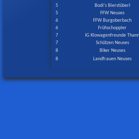
5
Bodi's Bierstüberl
5
FFW Neuses
6
FFW Burgoberbach
6
Frühschoppler
7
IG Klowagenfreunde Than
7
Schützen Neuses
8
Biker Neuses
8
Landfrauen Neuses